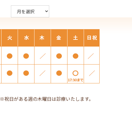
ア
ー
カ
イ
ブ
※祝日がある週の木曜日は診療いたします。