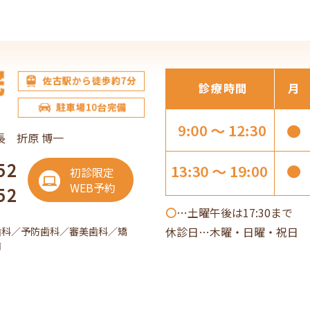
長 折原 博一
52
初診限定
WEB予約
52
〇
…土曜午後は17:30まで
休診日…木曜・日曜・祝日 
歯科／予防歯科／審美歯科／矯
歯