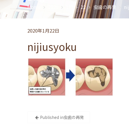
Home
2020
1月
22
⾍⻭の再発
ni
2020年1月22日
nijiusyoku
投
Published in
⾍⻭の再発