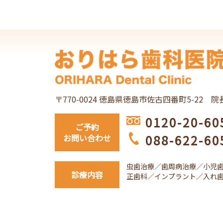
稿
ナ
ビ
ゲ
ー
〒770-0024 徳島県徳島市佐古四番町5-22
院
シ
0120-20-60
ご予約
ョ
088-622-60
お問い合わせ
ン
虫歯治療／歯周病治療／小児
診療内容
正歯科／インプラント／入れ