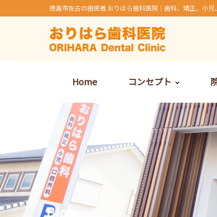
Skip
徳島市佐古の歯医者 おりはら歯科医院｜歯科、矯正、小児
to
content
Home
コンセプト
Blog