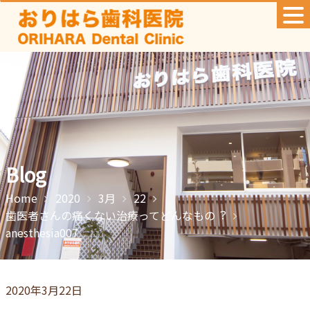
Skip
to
content
Blog
Home
2020
3月
22
⻭医者さんの痛くない治療ってどんなもの︖
anesthesia007
2020年3月22日