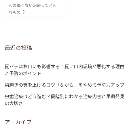
稿
んの痛くない治療ってどん
なもの︖
ナ
ビ
ゲ
ー
最近の投稿
シ
ョ
夏バテはお口にも影響する！夏に口内環境が悪化する理由
ン
と予防のポイント
歯磨きの質を上げるコツ「ながら」をやめて予防力アップ
虫歯治療はどう進む？段階別にわかる治療内容と早期発見
の大切さ
アーカイブ