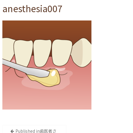
anesthesia007
投
Published in
⻭医者さ