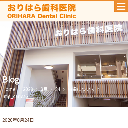
Skip
to
content
Blog
Home
2020
8月
24
⾍⻭について
img_caries6
2020年8月24日