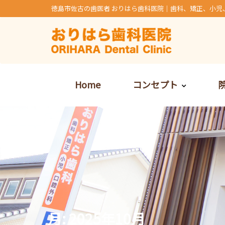
Skip
徳島市佐古の歯医者 おりはら歯科医院｜歯科、矯正、小児
to
content
Home
コンセプト
月:
2025年10月