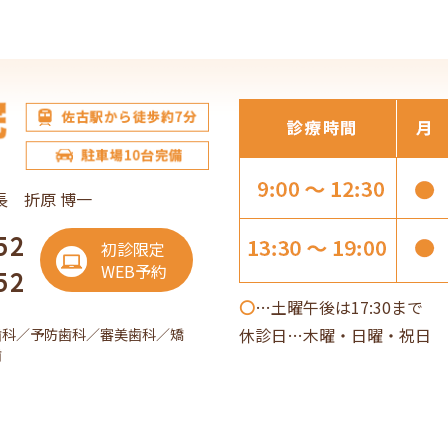
長 折原 博一
52
初診限定
WEB予約
52
〇
…土曜午後は17:30まで
休診日…木曜・日曜・祝日 
歯科／予防歯科／審美歯科／矯
歯