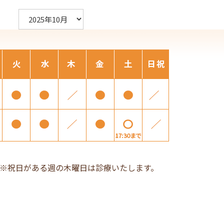
ア
ー
カ
イ
ブ
※祝日がある週の木曜日は診療いたします。