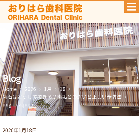
Skip
to
content
Blog
Home
2026
1月
18
歯石はどうしてできる？歯垢との違いと正しい予防法
img_plaque5
2026年1月18日