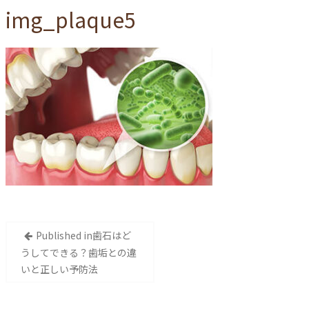
img_plaque5
投
Published in
歯石はど
稿
うしてできる？歯垢との違
いと正しい予防法
ナ
ビ