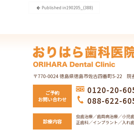
投
Published in
190205_(388)
稿
ナ
ビ
ゲ
ー
〒770-0024 徳島県徳島市佐古四番町5-22
院
シ
0120-20-60
ご予約
ョ
088-622-60
お問い合わせ
ン
虫歯治療／歯周病治療／小児
診療内容
正歯科／インプラント／入れ