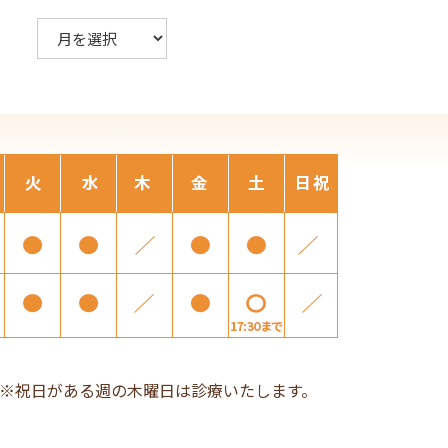
ア
ー
カ
イ
ブ
※祝日がある週の木曜日は診療いたします。