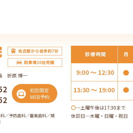
長 折原 博一
52
初診限定
WEB予約
52
〇
…土曜午後は17:30まで
休診日…木曜・日曜・祝日 
歯科／予防歯科／審美歯科／矯
歯