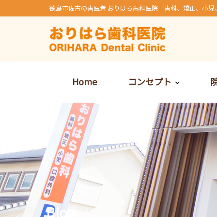
Skip
徳島市佐古の歯医者 おりはら歯科医院｜歯科、矯正、小児
to
content
Home
コンセプト
Blog