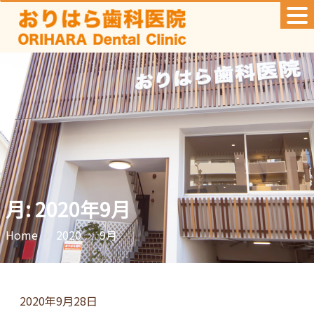
Skip
to
content
月:
2020年9月
Home
2020
9月
2020年9月28日