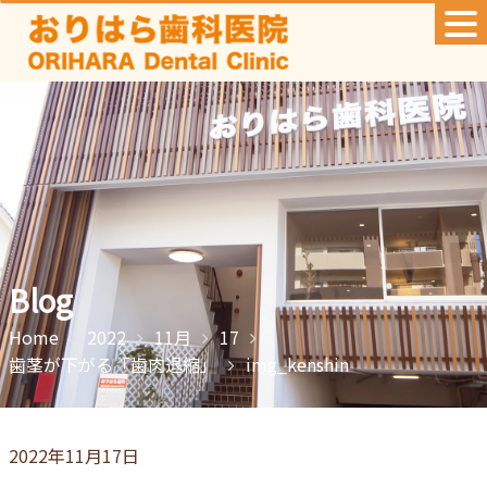
Skip
to
content
Blog
Home
2022
11月
17
歯茎が下がる「歯肉退縮」
img_kenshin
2022年11月17日