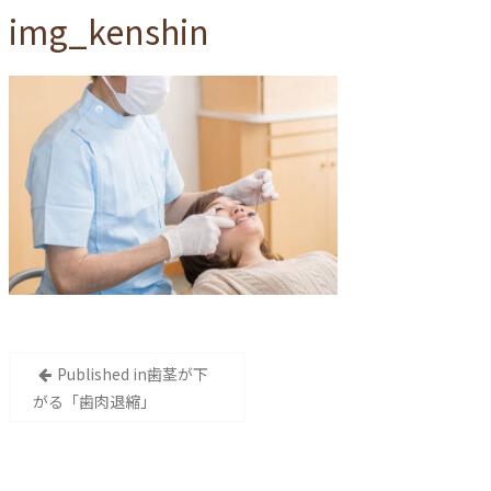
img_kenshin
投
Published in
歯茎が下
稿
がる「歯肉退縮」
ナ
ビ