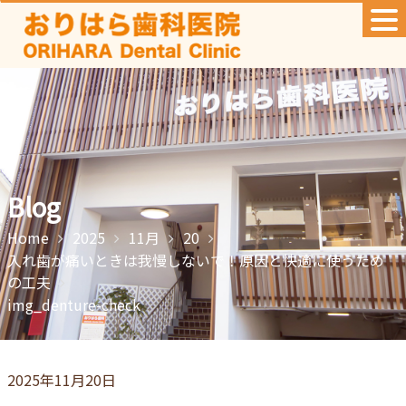
Skip
to
content
Blog
Home
2025
11月
20
入れ歯が痛いときは我慢しないで！原因と快適に使うため
の工夫
img_denture-check
2025年11月20日