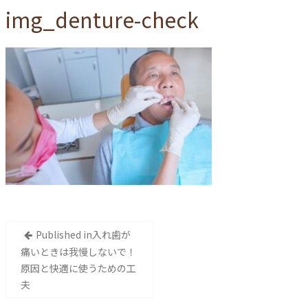
img_denture-check
投
Published in
入れ歯が
稿
痛いときは我慢しないで！
原因と快適に使うための工
ナ
夫
ビ