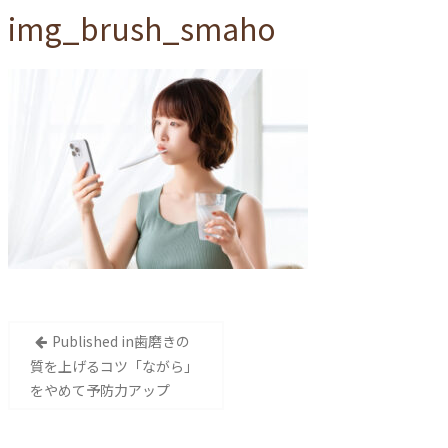
img_brush_smaho
投
Published in
歯磨きの
稿
質を上げるコツ「ながら」
をやめて予防力アップ
ナ
ビ