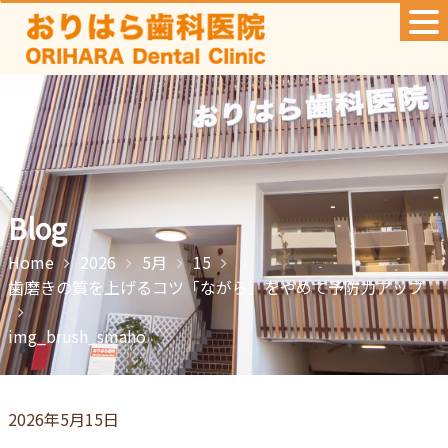
Skip
to
content
Blog
Home
2026
5月
15
歯磨きの質を上げるコツ「ながら」をやめて予防力アップ
img_brush_smaho
2026年5月15日