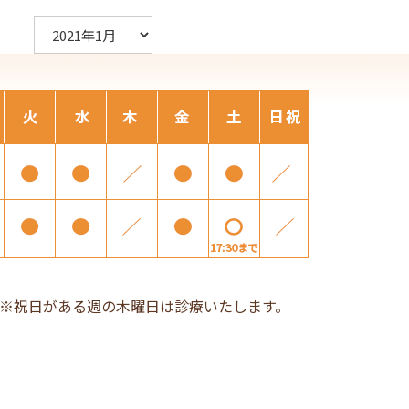
ア
ー
カ
イ
ブ
※祝日がある週の木曜日は診療いたします。