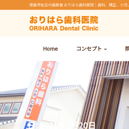
Skip
徳島市佐古の歯医者 おりはら歯科医院｜歯科、矯正、小児
to
content
Home
コンセプト
日:
2021年1月20日