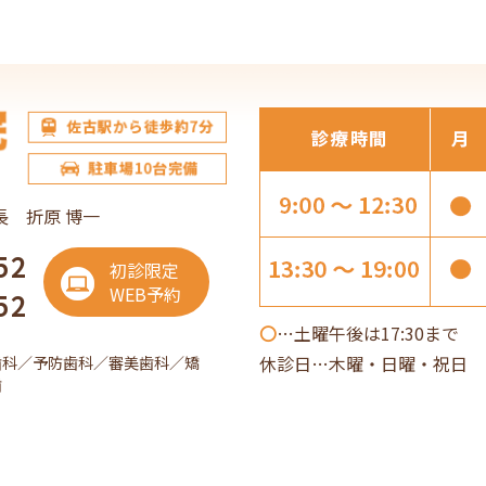
長 折原 博一
52
初診限定
WEB予約
52
〇
…土曜午後は17:30まで
休診日…木曜・日曜・祝日 
歯科／予防歯科／審美歯科／矯
歯