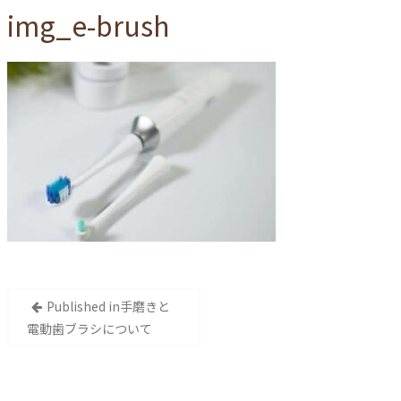
img_e-brush
投
Published in
手磨きと
稿
電動歯ブラシについて
ナ
ビ